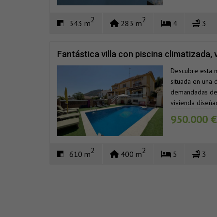
2
2
343 m
283 m
4
3
Fantástica villa con piscina climatizada,
total privacidad en Alhaurín de la Torre
Descubre esta m
situada en una 
demandadas de 
vivienda diseñad
950.000 €
2
2
610 m
400 m
5
3