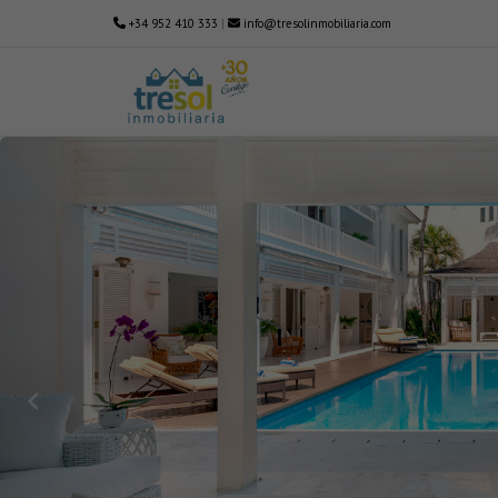
+34 952 410 333
|
info@tresolinmobiliaria.com