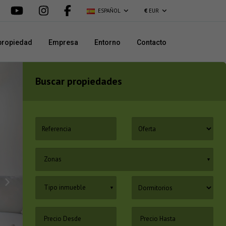
ESPAÑOL
€
EUR
propiedad
Empresa
Entorno
Contacto
Buscar propiedades
Zonas
▼
Tipo inmueble
▼