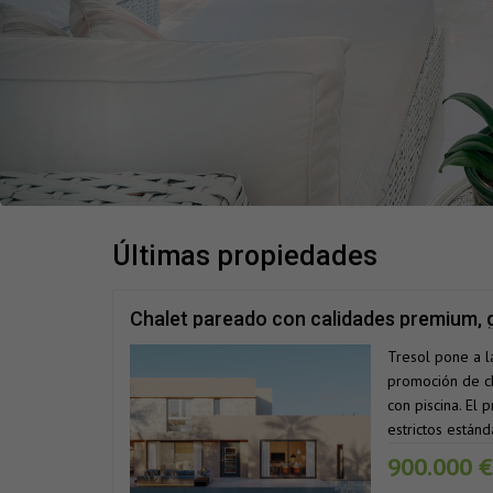
últimas propiedades
Chalet pareado con calidades premium, gr
privada en Retamar. Entrega antes de fin
Tresol pone a l
promoción de ch
con piscina. El
estrictos estánd
900.000 €