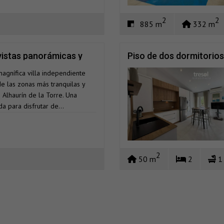
2
2
885 m
332 m
 vistas panorámicas y
Piso de dos dormitorio
agnífica villa independiente
de las zonas más tranquilas y
Alhaurín de la Torre. Una
a para disfrutar de...
2
50 m
2
1