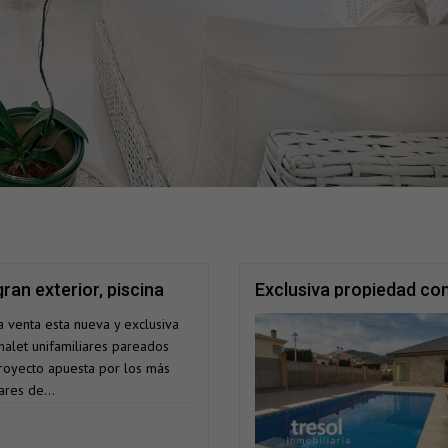
an exterior, piscina
Exclusiva propiedad con
al de año.
piscina en Fuensanguíne
a venta esta nueva y exclusiva
alet unifamiliares pareados
 proyecto apuesta por los más
ares de...