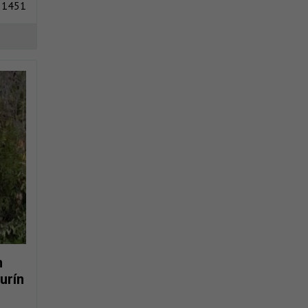
 1451
n
urín