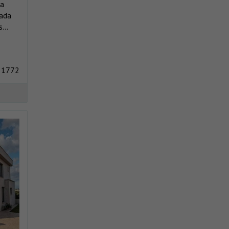
ia
cada
...
 1772