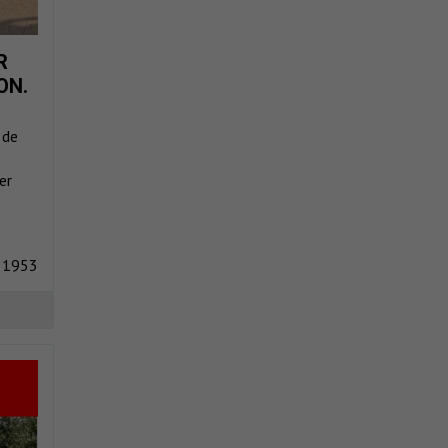
R
ON.
 de
er
 1953