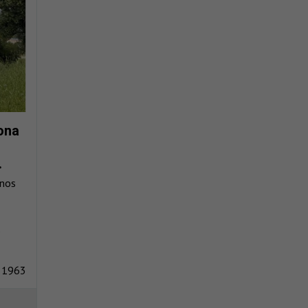
ona
.
inos
.
 1963