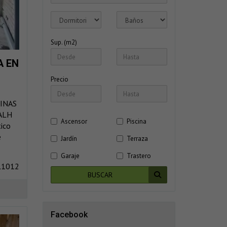
Sup. (m2)
A EN
Precio
INAS
ALH
Ascensor
Piscina
ico
e
Jardín
Terraza
Garaje
Trastero
L1012
BUSCAR
Facebook