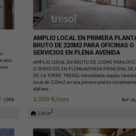
AMPLIO LOCAL EN PRIMERA PLANT
BRUTO DE 220M2 PARA OFICINAS O
SERVICIOS EN PLENA AVENIDA
en
PRINCIPAL DE ALH DE LA TORRE
e piso
AMPLIO LOCAL EN BRUTO DE 220M2 PARA OFIC
 una
O SERVICIOS EN PLENA AVENIDA PRINCIPAL DE 
DE LA TORRE TRESOL Inmobiliaria alquila fantást
local de 220m2 en una primera planta totalment
diáfano...
1.900 €/mes
f: 1968
Ref: A
2
220 m