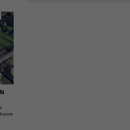
ON
N
A pone