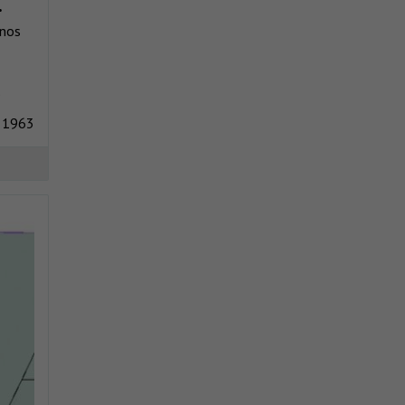
.
inos
.
 1963