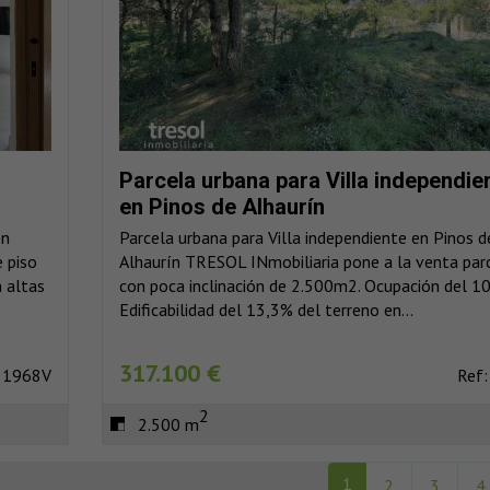
Parcela urbana para Villa independie
en Pinos de Alhaurín
en
Parcela urbana para Villa independiente en Pinos d
 piso
Alhaurín TRESOL INmobiliaria pone a la venta par
 altas
con poca inclinación de 2.500m2. Ocupación del 1
Edificabilidad del 13,3% del terreno en...
317.100 €
: 1968V
Ref:
2
2.500 m
1
2
3
4