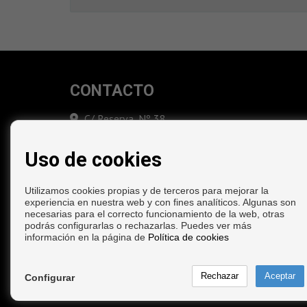
CONTACTO
C/ Reserva, Nº 38
29130 Alhaurín de la Torre (Málaga)
‎+34 952 410 333
Uso de cookies
+34 662 922 851
info@tresolinmobiliaria.com
Utilizamos cookies propias y de terceros para mejorar la
experiencia en nuestra web y con fines analíticos. Algunas son
necesarias para el correcto funcionamiento de la web, otras
podrás configurarlas o rechazarlas. Puedes ver más
información en la página de
Política de cookies
Copyright © 2026. Todos los derechos reservados.
Configurar
Aviso legal
|
Política de privacidad
|
Política de Coo