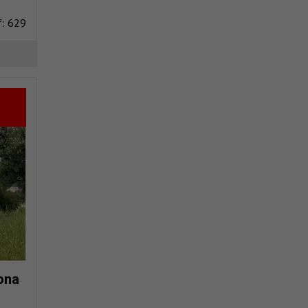
f: 629
ona