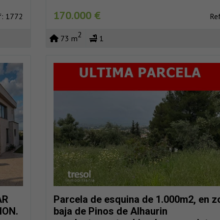
170.000 €
f: 1772
Re
2
73 m
1
AR
Parcela de esquina de 1.000m2, en z
ION.
baja de Pinos de Alhaurin