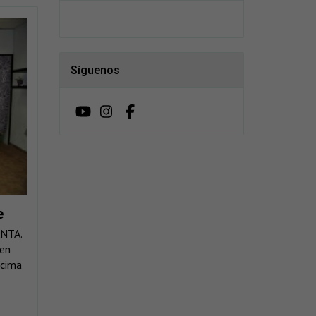
Síguenos
e
NTA.
 en
ncima