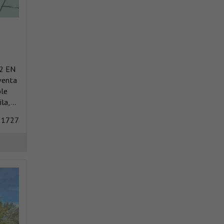
2 EN
venta
ble
a,...
 1727