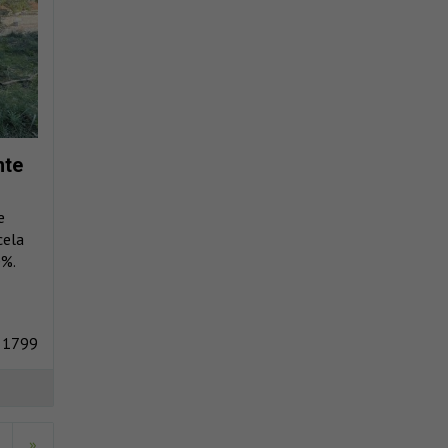
nte
e
cela
0%.
 1799
»