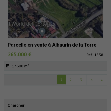
Parcelle en vente à Alhaurín de la Torre
265.000 €
Ref: 1838
2
17.600 m
1
2
3
4
»
Chercher