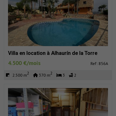
Villa en location à Alhaurín de la Torre
4.500 €/mois
Ref: 856A
2
2
2.500 m
370 m
3
2