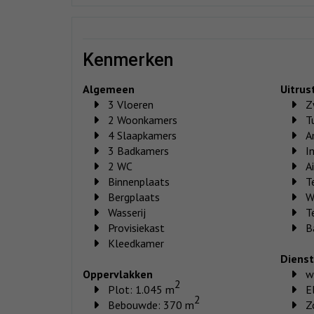
kenmerken
Algemeen
Uitrus
3 Vloeren
Z
2 Woonkamers
T
4 Slaapkamers
A
3 Badkamers
I
2 WC
A
Binnenplaats
T
Bergplaats
W
Wasserij
T
Provisiekast
B
Kleedkamer
Diens
Oppervlakken
w
2
Plot: 1.045 m
E
2
Bebouwde: 370 m
Z