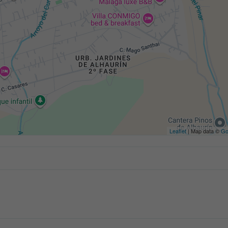
Leaflet
| Map data ©
Go