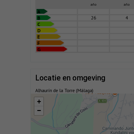
año
año
A
26
4
B
C
D
E
F
G
locatie en omgeving
Alhaurín de la Torre (Málaga)
+
−