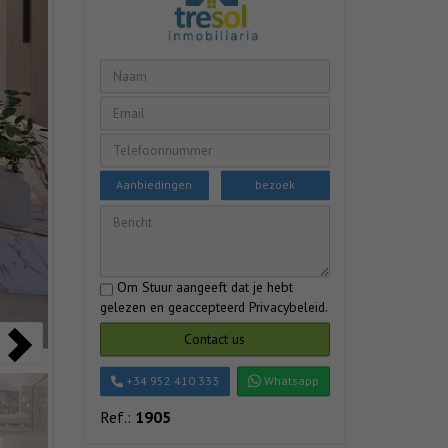
Aanbiedingen
bezoek
Om Stuur aangeeft dat je hebt
gelezen en geaccepteerd
Privacybeleid
.
Contact us
+34 952 410 333
Whatsapp
Ref.:
1905