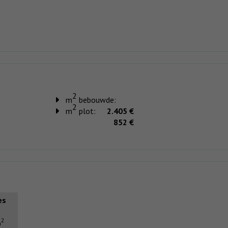
2
m
bebouwde:
2
m
plot:
2.405 €
852 €
es
2
m