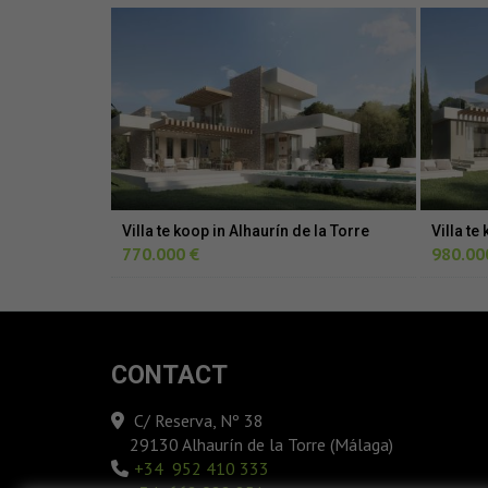
Villa te koop in Alhaurín de la Torre
Villa te
770.000 €
980.00
CONTACT
C/ Reserva, Nº 38
29130 Alhaurín de la Torre (Málaga)
‎+34 952 410 333