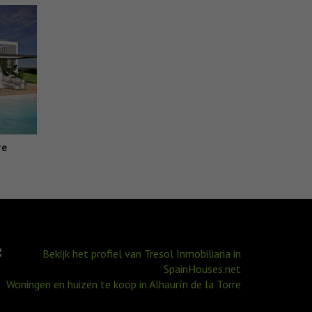
re
Woningen en huizen te koop in Alhaurín de la Torre