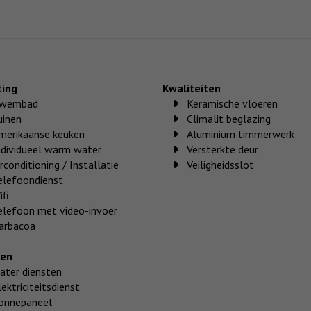
ting
Kwaliteiten
wembad
Keramische vloeren
uinen
Climalit beglazing
merikaanse keuken
Aluminium timmerwerk
ndividueel warm water
Versterkte deur
irconditioning / Installatie
Veiligheidsslot
elefoondienst
ifi
elefoon met video-invoer
arbacoa
ten
ater diensten
lektriciteitsdienst
onnepaneel