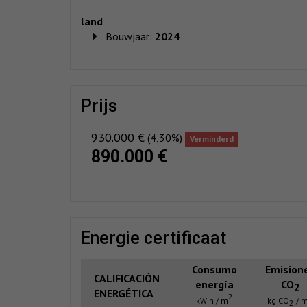
land
Bouwjaar:
2024
prijs
930.000 €
(4,30%)
Verminderd
890.000 €
energie certificaat
Consumo
Emision
CALIFICACIÓN
energía
CO
2
ENERGÉTICA
2
kW h / m
kg CO
/ 
2