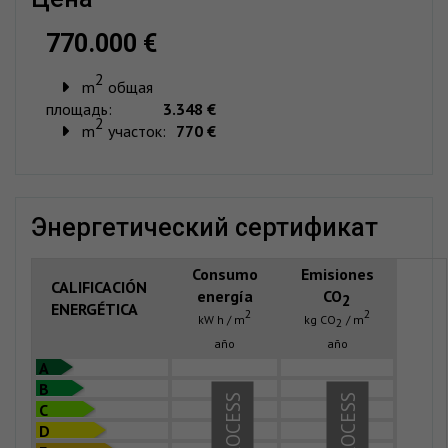
770.000 €
2
m
общая
площадь:
3.348 €
2
m
участок:
770 €
энергетический сертификат
Consumo
Emisiones
CALIFICACIÓN
energía
CO
2
ENERGÉTICA
2
2
kW h / m
kg CO
/ m
2
año
año
A
B
IN PROCESS
IN PROCESS
C
D