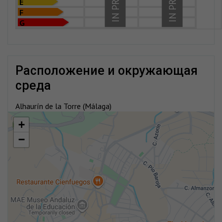
E
F
G
расположение и окружающая
среда
Alhaurín de la Torre (Málaga)
+
−