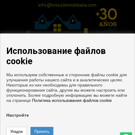
info@tresolinmobiliaria.com
Использование файлов
cookie
Мы используем собственные и сторонние файлы cookie для
улучшения работы нашего сайта и в аналитических целях.
Квартиры и дома на продажу в Альаурин де ла Торре
Некоторые из них необходимы для правильного
функционирования сайта, другие вы можете настроить или
отклонить. Более подробную информацию вы можете найти
Copyright © 2026. все права защищены.
на странице
Политика использования файлов cookie
Официальное уведомление
|
политику конфиденциальности
|
Cookies policy
Настройте