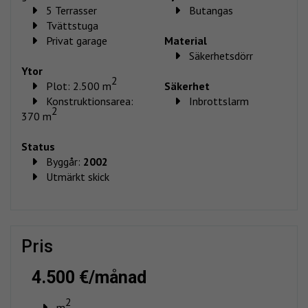
5 Terrasser
Butangas
Tvättstuga
Privat garage
Material
Säkerhetsdörr
Ytor
2
Plot: 2.500 m
Säkerhet
Konstruktionsarea:
Inbrottslarm
2
370 m
Status
Byggår:
2002
Utmärkt skick
pris
4.500 €/månad
2
m