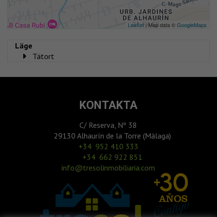
Leaflet
| Map data ©
GoogleMaps
Läge
Tätort
KONTAKTA
C/ Reserva, Nº 38
29130 Alhaurín de la Torre (Málaga)
‎+34 952 410 333
+34 662 922 851
info@tresolinmobiliaria.com