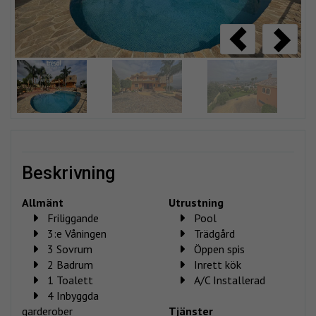
beskrivning
Allmänt
Utrustning
Friliggande
Pool
3:e Våningen
Trädgård
3 Sovrum
Öppen spis
2 Badrum
Inrett kök
1 Toalett
A/C Installerad
4 Inbyggda
garderober
Tjänster