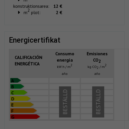
konstruktionsarea:
12 €
2
m
plot:
2 €
energicertifikat
Consumo
Emisiones
CALIFICACIÓN
energía
CO
2
ENERGÉTICA
2
2
kW h / m
kg CO
/ m
2
año
año
A
B
BESTÄLLD
BESTÄLLD
C
D
E
F
G